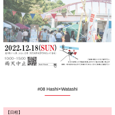
#08 Hashi×Watashi
【日程】