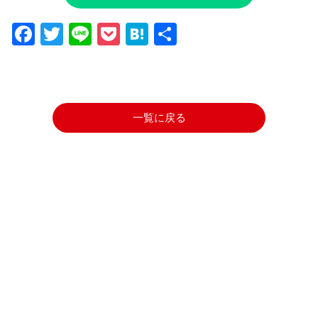
Facebook
Twitter
Line
Pocket
Hatena
共
有
一覧に戻る