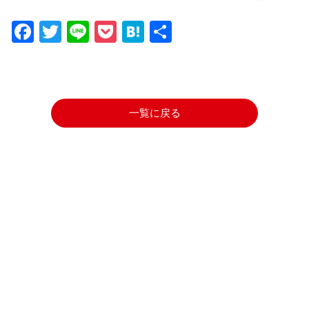
Facebook
Twitter
Line
Pocket
Hatena
共
有
一覧に戻る