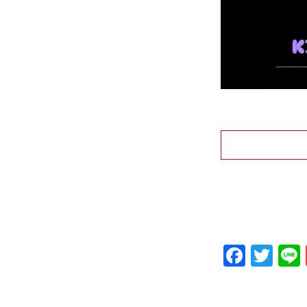
Faceb
Twi