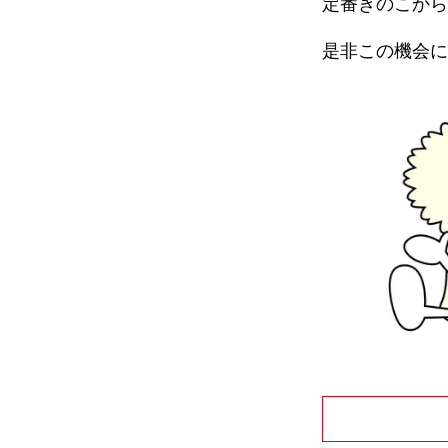
定番きのこから
是非この機会に